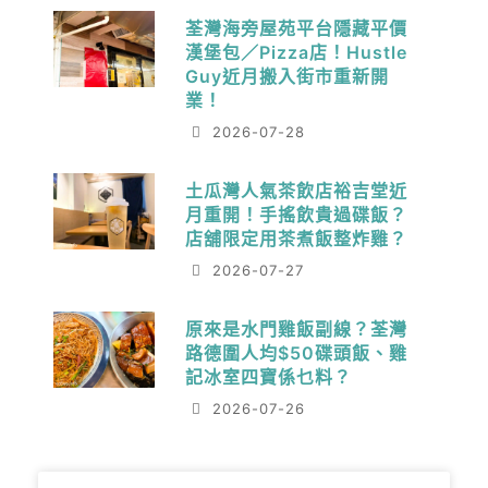
荃灣海旁屋苑平台隱藏平價
漢堡包／Pizza店！Hustle
Guy近月搬入街市重新開
業！
2026-07-28
土瓜灣人氣茶飲店裕吉堂近
月重開！手搖飲貴過碟飯？
店舖限定用茶煮飯整炸雞？
2026-07-27
原來是水門雞飯副線？荃灣
路德圍人均$50碟頭飯、雞
記冰室四寶係乜料？
2026-07-26