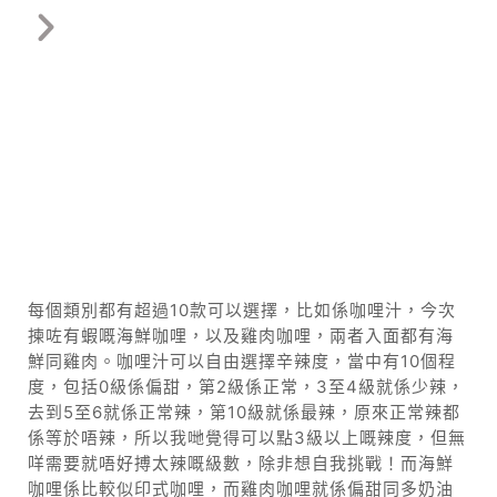
每個類別都有超過10款可以選擇，比如係咖哩汁，今次
揀咗有蝦嘅海鮮咖哩，以及雞肉咖哩，兩者入面都有海
鮮同雞肉。咖哩汁可以自由選擇辛辣度，當中有10個程
度，包括0級係偏甜，第2級係正常，3至4級就係少辣，
去到5至6就係正常辣，第10級就係最辣，原來正常辣都
係等於唔辣，所以我哋覺得可以點3級以上嘅辣度，但無
咩需要就唔好搏太辣嘅級數，除非想自我挑戰！而海鮮
咖哩係比較似印式咖哩，而雞肉咖哩就係偏甜同多奶油