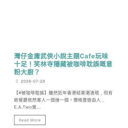
灣仔金庸武俠小說主題Cafe玩味
十足！笑林寺隱藏被咖啡耽誤嘅意
粉大廚？
2026-07-29
【#被咖啡耽誤】雖然近年香港結業潮湧現﹐但有
啲餐廳依然客人一個接一個，價格豐儉由人﹐
E.A.Two覺...
Read More