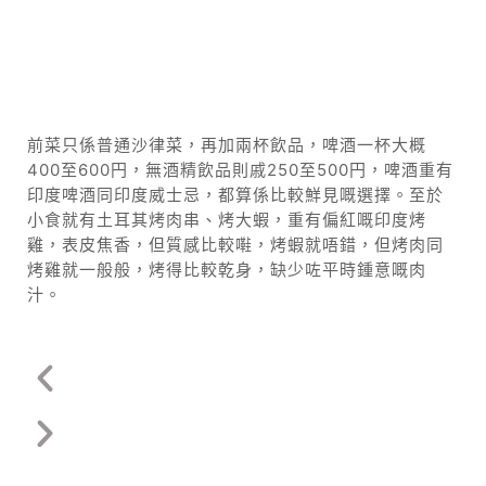
前菜只係普通沙律菜，再加兩杯飲品，啤酒一杯大概
400至600円，無酒精飲品則戚250至500円，啤酒重有
印度啤酒同印度威士忌，都算係比較鮮見嘅選擇。至於
小食就有土耳其烤肉串、烤大蝦，重有偏紅嘅印度烤
雞，表皮焦香，但質感比較嚡，烤蝦就唔錯，但烤肉同
烤雞就一般般，烤得比較乾身，缺少咗平時鍾意嘅肉
汁。