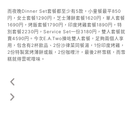
而夜晚Dinner Set套餐都至少有5款，小童餐最平850
円，女士套餐1290円，芝士薄餅套餐1620円，單人套餐
1690円，烤飯套餐1790円，印度烤雞套餐1890円，特
別套餐2230円，Service Set一份3180円，雙人套餐就
賣4590円。今次E.A.Two揀咗雙人套餐，足夠兩個人享
用，包含有2杯飲品、2份沙律菜同餐湯，1份印度烤雞，
2份特製窯烤薄餅或飯，2份咖哩汁，最後2杯雪糕，而雪
糕就得雲呢嗱味。