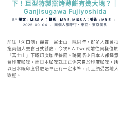
下！巨型特製窯烤薄餅有幾大塊？｜
Ganjisugawa Fujiyoshida
BY
撰文﹕MISS A ；攝影﹕MR E, MISS A；美術﹕MR E
2025-09-04
兩個人旅吓行
、
東京
、
東京美食
前往「河口湖」觀賞「富士山」嘅同時，好多人都會拍
拖兩個人去食日式餐廳，今次E.A.Two就前往同樣位於
「富士山」下嘅印度咖哩餐廳。聽聞唔少日本人都鍾意
食印度咖哩，而日本咖哩就正正係來自於印度咖哩，所
以日本嘅印度餐廳唔單止有一定水準，而且頗受當地人
歡迎。