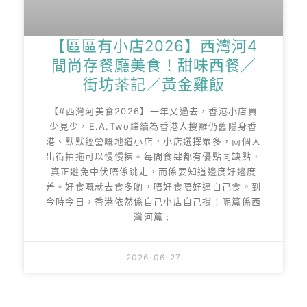
【區區有小店2026】西灣河4
間尚存餐廳美食！甜味西餐／
街坊茶記／黃金雞飯
【#西灣河美食2026】一年又過去，香港小店買
少見少，E.A.Two繼續為香港人搜羅仍舊隱身香
港、默默經營嘅地道小店，小店選擇眾多，兩個人
出街拍拖可以慢慢揀。每間食肆都有優點同缺點，
真正避免中伏唔係跳走，而係要知道邊度好邊度
差。好食嘅就去食多啲，唔好食唔好逼自己食。到
今時今日，香港依然係自己小店自己撐！呢篇係西
灣河篇﹕
2026-06-27