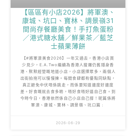
【區區有小店2026】將軍澳、
康城、坑口、寶林、調景嶺31
間尚存餐廳美食！手打魚蛋粉
／港式糖水舖／鮮果茶／藍芝
士蘋果薄餅
【#將軍澳美食2026】一年又過去，香港小店買
少見少，E.A.Two繼續為香港人搜羅仍舊隱身香
港、默默經營嘅地道小店，小店選擇眾多，兩個人
出街拍拖可以慢慢揀。每間食肆都有優點同缺點，
真正避免中伏唔係跳走，而係要知道邊度好邊度
差。好食嘅就去食多啲，唔好食唔好逼自己食。到
今時今日，香港依然係自己小店自己撐！呢篇係將
軍澳、康城、寶林、調景嶺、坑口篇﹕
2026-06-29