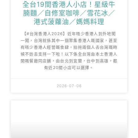
全台19間香港人小店！星級牛
腩麵／自修室咖啡／雪花冰／
港式菠蘿油／媽媽料理
【#台灣香港人2026】近年唔少香港人到外地闖
一闖，台灣就係其中一個聚集香港人嘅國家，甚至
有唔少香港人經營嘅食肆，拍拖兩個人去台灣嘅時
候不妨去支持一下啦！以下係全台灣由本土香港人
開嘅餐廳同店舖，由台北到宜蘭，台中到高雄，都
有近20間小店可以選擇。
2026-07-06