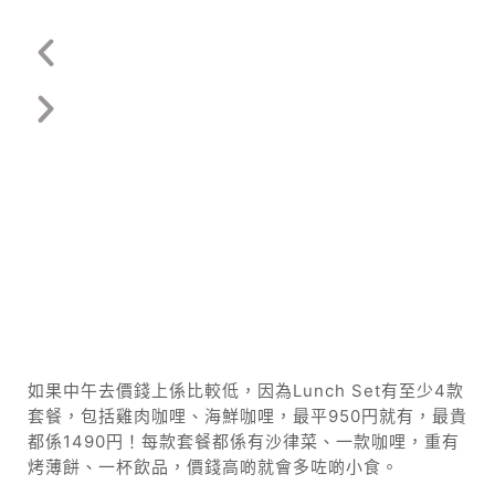
如果中午去價錢上係比較低，因為Lunch Set有至少4款
套餐，包括雞肉咖哩、海鮮咖哩，最平950円就有，最貴
都係1490円！每款套餐都係有沙律菜、一款咖哩，重有
烤薄餅、一杯飲品，價錢高啲就會多咗啲小食。