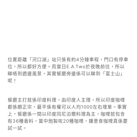
位置距離「河口湖」站只係有約4分鐘車程，門口有停車
位，所以都好方便。而當日E.A.Two於夜晚前往，所以
睇唔到週邊風景，其實餐廳旁邊係可以睇到「富士山」
呢！
餐廳主打就係印度料理，由印度人主理，所以印度咖哩
都係頗正宗，最平係有權可以人均1000左右埋單。事實
上，餐廳係一間以印度同尼泊爾料理為主，咖哩就包含
有36種香料，當中炮製咗20種咖哩，鍾意食咖哩真係要
試一試。