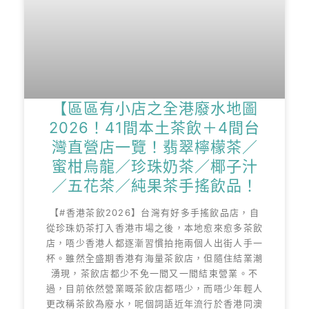
【區區有小店之全港廢水地圖
2026！41間本土茶飲＋4間台
灣直營店一覽！翡翠檸檬茶／
蜜柑烏龍／珍珠奶茶／椰子汁
／五花茶／純果茶手搖飲品！
【#香港茶飲2026】台灣有好多手搖飲品店，自
從珍珠奶茶打入香港市場之後，本地愈來愈多茶飲
店，唔少香港人都逐漸習慣拍拖兩個人出街人手一
杯。雖然全盛期香港有海量茶飲店，但隨住結業潮
湧現，茶飲店都少不免一間又一間結束營業。不
過，目前依然營業嘅茶飲店都唔少，而唔少年輕人
更改稱茶飲為廢水，呢個詞語近年流行於香港同澳