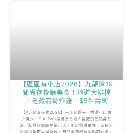
【區區有小店2026】九龍灣19
間尚存餐廳美食！地道大排檔
／隱藏無骨炸雞／$5件壽司
【#九龍灣美食2026】一年又過去，香港小店買
少見少，E.A.Two繼續為香港人搜羅仍舊隱身香
港、默默經營嘅地道小店，小店選擇眾多，兩個人
出街拍拖可以慢慢揀。每間食肆都有優點同缺點，