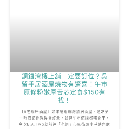
銅鑼灣樓上舖一定要訂位？吳
留手居酒屋燒物有驚喜！午市
原條粉嫩厚舌芯定食$150有
找！
【#老銅居酒屋】如果講銅鑼灣加居酒屋，通常第
一時間都係覺得會好貴，就算午市價錢都唔會平，
今次E.A.Two就前往「老銅」市區街頭小巷轉角處