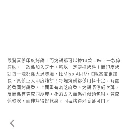
最驚喜係印度烤餅，而烤餅都可以揀13款口味，一款係
原味，一款係加入芝士，所以一定要揀烤餅！而印度烤
餅每一塊都係大過塊臉，比Miss A同Mr E嘅高度更加
長，真係巨大印度烤餅！每塊烤餅都係用料十足，有麵
粉香同烤餅香，上面重有啲芝麻香。烤餅唔係紙咁薄，
反而係有質感同厚度，撕落去入面係好似麵包咁，質感
係軟腍，而非烤得好乾身，同埋烤得好香酥可口。