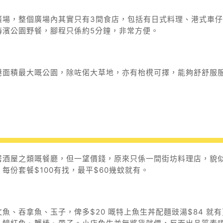
廣場，整個廣場內其實只有3間食店，包括有日式料理、港式車仔
海濱公園野餐，腳程只係約5分鐘，非常方便。
港面積最大嘅公園，除咗偌大草地，亦有枱櫈可擇，能夠舒舒服
居酒屋之類嘅餐廳，但一望價錢，原來只係一間街坊料理店，貌
份套餐$100有找，最平$60幾蚊就有。
魚、吞拿魚、玉子，俾多$20 嘅特上魚生丼配麵豉湯$84 就有