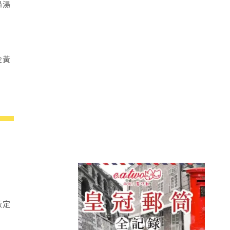
過湯
金黃
要
飯定