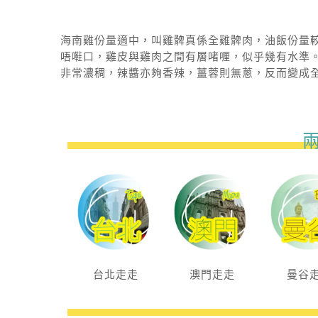
海南雞份量適中，叫雞髀真係全雞髀肉，油飯份量較
唔嚡口，雞皮與雞肉之間有層啫喱，似乎幾有水準
非常濃稠，辣醬亦夠香辣，薑蓉則無蔥，反而變成
台北走走
澳門走走
曼谷