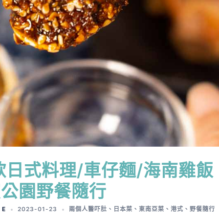
日式料理/車仔麵/海南雞飯
濱公園野餐隨行
 E
2023-01-23
兩個人醫吓肚
、
日本菜
、
東南亞菜
、
港式
、
野餐隨行