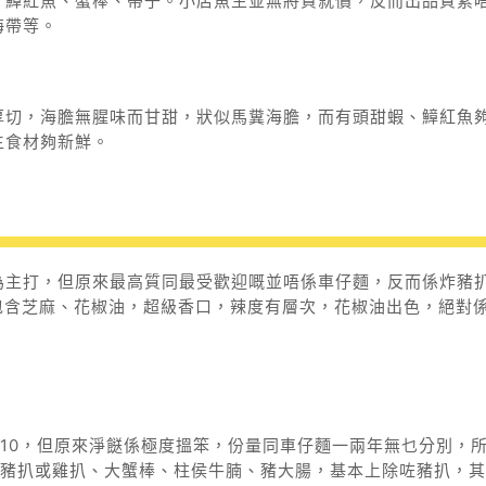
、鱆紅魚、蟹棒、帶子。小店魚生並無將貨就價，反而出品質素
海帶等。
厚切，
海膽無腥味而甘甜，狀似馬糞海膽，而有頭甜蝦、鱆紅魚
生食材夠新鮮。
為主打，但原來最高質同最受歡迎嘅並唔係車仔麵，反而係炸豬
包含芝麻、花椒油，超級香口，辣度有層次，花椒油出色，絕對
$10，但原來淨餸係極度搵笨，份量同車仔麵一兩年無乜分別，
哥豬扒或雞扒、大蟹棒、柱侯牛腩、豬大腸，基本上除咗豬扒，其